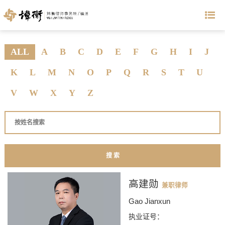
ALL
A
B
C
D
E
F
G
H
I
J
K
L
M
N
O
P
Q
R
S
T
U
V
W
X
Y
Z
高建勋
兼职律师
Gao Jianxun
执业证号：