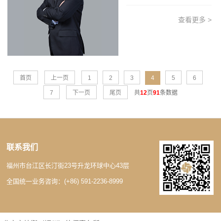
查看更多 >
首页
上一页
1
2
3
4
5
6
7
下一页
尾页
共
12
页
91
条数据
联系我们
福州市台江区长汀街23号升龙环球中心43层
全国统一业务咨询：(+86) 591-2236-8999